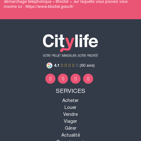
démarchage téléphonique « Bloctel », sur laquelle vous pouvez vous
inscrire ici :
https://www.bloctel.gouv.fr/
4.1
(60 avis)
SERVICES
Acheter
Louer
Vendre
Viager
Gérer
Actualité