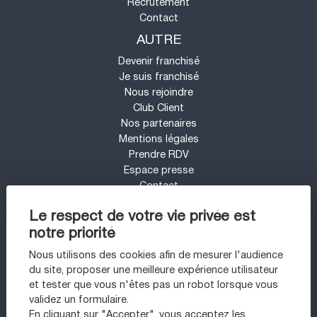
Recrutement
Contact
AUTRE
Devenir franchisé
Je suis franchisé
Nous rejoindre
Club Client
Nos partenaires
Mentions légales
Prendre RDV
Espace presse
Contact
Mon compte
Le respect de votre vie privée est
Barème d'honoraires
notre priorité
UN PROJET IMMOBILIER SUR LE SECTEUR
DE PARIS 11 - BASTILLE ?
Nous utilisons des cookies afin de mesurer l'audience
du site, proposer une meilleure expérience utilisateur
Appartement à vendre à Paris 11ème
et tester que vous n'êtes pas un robot lorsque vous
Appartement à vendre à Paris 20ème
validez un formulaire.
Maison à vendre à Sartrouville
En cliquant sur "Accepter", vous acceptez les