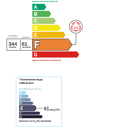
logement extrêmement performant
consommation
émissions*
(énergie primaire)
344
61
²
²
kWh/m
/an
kgCO
/m
/an
2
logement extrêmement peu performant
* Dont émissions de gaz
à effet de serre
peu d'émissions de CO
2
61
²
kgCO
/m
/an
2
émissions de CO
très importantes
2