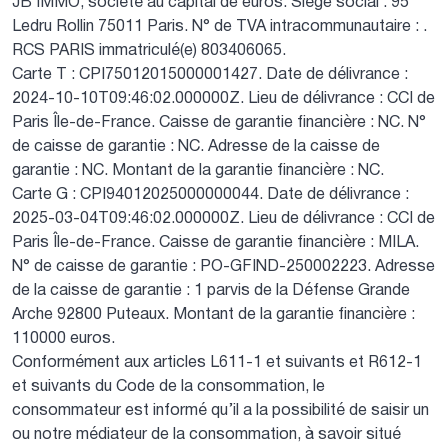
JB IMMO, société au capital de euros.
Siège social : 95
Ledru Rollin 75011 Paris.
N° de TVA intracommunautaire : .
RCS PARIS immatriculé(e) 803406065.
Carte T : CPI75012015000001427.
Date de délivrance :
2024-10-10T09:46:02.000000Z.
Lieu de délivrance : CCI de
Paris Île-de-France.
Caisse de garantie financière : NC.
N°
de caisse de garantie : NC.
Adresse de la caisse de
garantie : NC.
Montant de la garantie financière : NC.
Carte G : CPI94012025000000044.
Date de délivrance :
2025-03-04T09:46:02.000000Z.
Lieu de délivrance : CCI de
Paris Île-de-France.
Caisse de garantie financière : MILA.
N° de caisse de garantie : PO-GFIND-250002223.
Adresse
de la caisse de garantie : 1 parvis de la Défense Grande
Arche 92800 Puteaux.
Montant de la garantie financière :
110000 euros.
Conformément aux articles L611-1 et suivants et R612-1
et suivants du Code de la consommation, le
consommateur est informé qu’il a la possibilité de saisir un
ou notre médiateur de la consommation, à savoir situé