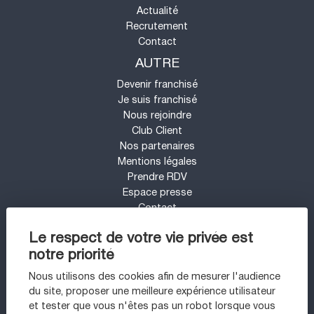
Actualité
Recrutement
Contact
AUTRE
Devenir franchisé
Je suis franchisé
Nous rejoindre
Club Client
Nos partenaires
Mentions légales
Prendre RDV
Espace presse
Contact
Mon compte
Le respect de votre vie privée est
Barème d'honoraires
notre priorité
UN PROJET IMMOBILIER SUR LE SECTEUR
DE PARIS 11 - BASTILLE ?
Nous utilisons des cookies afin de mesurer l'audience
du site, proposer une meilleure expérience utilisateur
Appartement à vendre à Paris 11ème
et tester que vous n'êtes pas un robot lorsque vous
Appartement à vendre à Paris 20ème