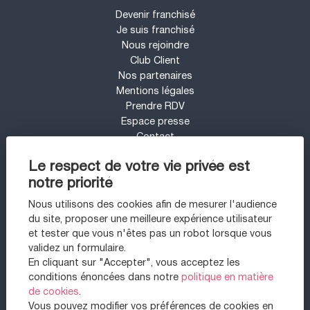
Devenir franchisé
Je suis franchisé
Nous rejoindre
Club Client
Nos partenaires
Mentions légales
Prendre RDV
Espace presse
Contact
Mon compte
Le respect de votre vie privée est
Barème d'honoraires
notre priorité
UN PROJET IMMOBILIER SUR LE SECTEUR
DE PARIS 11 - BASTILLE ?
Nous utilisons des cookies afin de mesurer l'audience
du site, proposer une meilleure expérience utilisateur
Appartement à vendre à Paris 11ème
et tester que vous n'êtes pas un robot lorsque vous
Appartement à vendre à Paris 20ème
validez un formulaire.
Maison à vendre à Sartrouville
En cliquant sur "Accepter", vous acceptez les
Appartement à vendre à Paris 1er
conditions énoncées dans notre
politique en matière
Appartement à vendre à Paris 12ème
de cookies
.
Appartement à vendre à Saint-mandé
Vous pouvez modifier vos préférences de cookies en