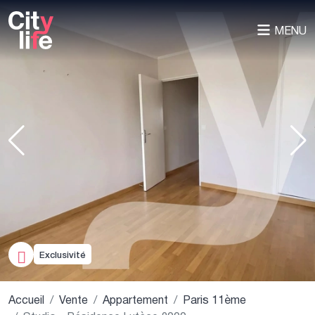
MENU
Exclusivité
Accueil
Vente
Appartement
Paris 11ème