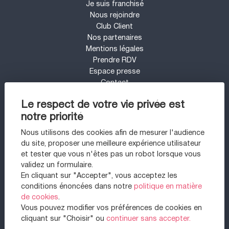
Je suis franchisé
Nous rejoindre
Club Client
Nos partenaires
Mentions légales
Prendre RDV
Espace presse
Contact
Mon compte
Le respect de votre vie privée est
Barème d'honoraires
notre priorité
UN PROJET IMMOBILIER SUR LE SECTEUR
DE PARIS 11 - BASTILLE ?
Nous utilisons des cookies afin de mesurer l'audience
du site, proposer une meilleure expérience utilisateur
Appartement à vendre à Paris 11ème
et tester que vous n'êtes pas un robot lorsque vous
Appartement à vendre à Paris 20ème
validez un formulaire.
Maison à vendre à Sartrouville
En cliquant sur "Accepter", vous acceptez les
Appartement à vendre à Paris 1er
conditions énoncées dans notre
politique en matière
Appartement à vendre à Paris 12ème
de cookies
.
Appartement à vendre à Saint-mandé
Vous pouvez modifier vos préférences de cookies en
Appartement à vendre à Vincennes
cliquant sur "Choisir" ou
continuer sans accepter.
Appartement à vendre à Maisons-alfort