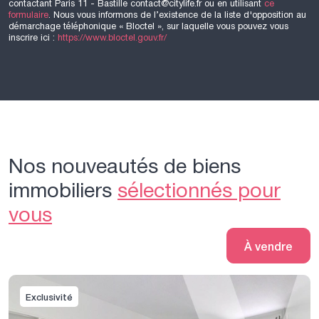
contactant Paris 11 - Bastille contact@citylife.fr ou en utilisant
ce
formulaire
. Nous vous informons de l’existence de la liste d'opposition au
démarchage téléphonique « Bloctel », sur laquelle vous pouvez vous
inscrire ici :
https://www.bloctel.gouv.fr/
Nos nouveautés de biens
immobiliers
sélectionnés pour
vous
À vendre
Exclusivité