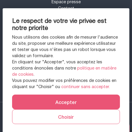
Espace presse
Contact
Mon compte
Le respect de votre vie privée est
Barème d'honoraires
notre priorité
UN PROJET IMMOBILIER SUR LE SECTEUR
DE PARIS 11 - BASTILLE ?
Nous utilisons des cookies afin de mesurer l'audience
du site, proposer une meilleure expérience utilisateur
Appartement à vendre à Paris 11ème
et tester que vous n'êtes pas un robot lorsque vous
Appartement à vendre à Paris 20ème
validez un formulaire.
Maison à vendre à Sartrouville
En cliquant sur "Accepter", vous acceptez les
Appartement à vendre à Paris 1er
conditions énoncées dans notre
politique en matière
Appartement à vendre à Paris 12ème
de cookies
.
Appartement à vendre à Saint-mandé
Vous pouvez modifier vos préférences de cookies en
Appartement à vendre à Vincennes
cliquant sur "Choisir" ou
continuer sans accepter.
Appartement à vendre à Maisons-alfort
Accepter
2026 Paris 11 - Bastille. All right reserved. -
Designed & powered by
Choisir
Billie.immo
Prendre RDV