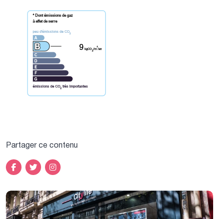
* Dont émissions de gaz
à effet de serre
peu d'émissions de CO
2
9
²
kgCO
/m
/an
2
émissions de CO
très importantes
2
Partager ce contenu