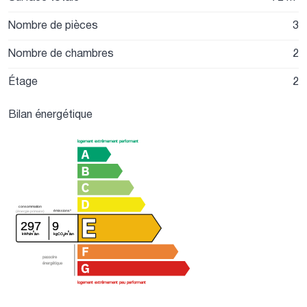
Nombre de pièces
3
Nombre de chambres
2
Étage
2
Bilan énergétique
logement extrêmement performant
consommation
émissions*
(énergie primaire)
297
9
²
²
kWh/m
/an
kgCO
/m
/an
2
passoire
énergétique
logement extrêmement peu performant