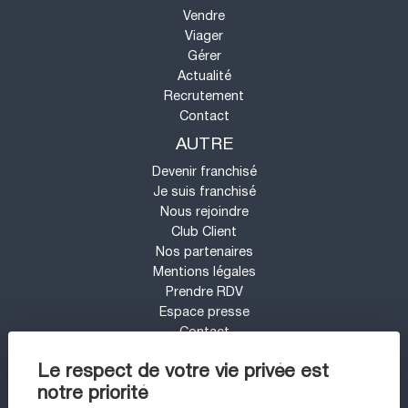
Vendre
Viager
Gérer
Actualité
Recrutement
Contact
AUTRE
Devenir franchisé
Je suis franchisé
Nous rejoindre
Club Client
Nos partenaires
Mentions légales
Prendre RDV
Espace presse
Contact
Mon compte
Le respect de votre vie privée est
Barème d'honoraires
notre priorité
UN PROJET IMMOBILIER SUR LE SECTEUR