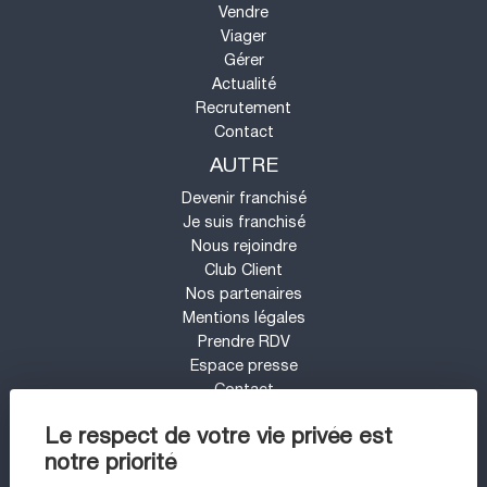
Vendre
Viager
Gérer
Actualité
Recrutement
Contact
AUTRE
Devenir franchisé
Je suis franchisé
Nous rejoindre
Club Client
Nos partenaires
Mentions légales
Prendre RDV
Espace presse
Contact
Mon compte
Le respect de votre vie privée est
Barème d'honoraires
notre priorité
UN PROJET IMMOBILIER SUR LE SECTEUR