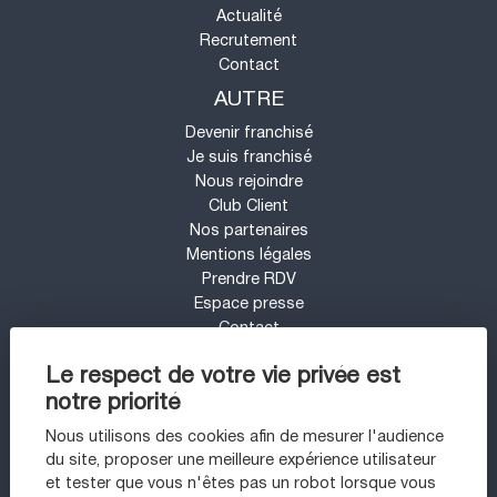
Actualité
Recrutement
Contact
AUTRE
Devenir franchisé
Je suis franchisé
Nous rejoindre
Club Client
Nos partenaires
Mentions légales
Prendre RDV
Espace presse
Contact
Mon compte
Le respect de votre vie privée est
Barème d'honoraires
notre priorité
UN PROJET IMMOBILIER SUR LE SECTEUR
DE PARIS 11 - BASTILLE ?
Nous utilisons des cookies afin de mesurer l'audience
du site, proposer une meilleure expérience utilisateur
Appartement à vendre à Paris 11ème
et tester que vous n'êtes pas un robot lorsque vous
Appartement à vendre à Paris 20ème