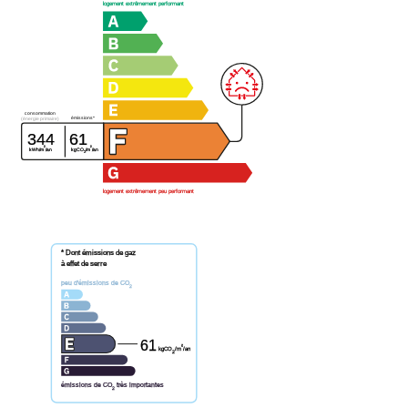
logement extrêmement performant
consommation
émissions*
(énergie primaire)
344
61
²
²
kWh/m
/an
kgCO
/m
/an
2
logement extrêmement peu performant
* Dont émissions de gaz
à effet de serre
peu d'émissions de CO
2
61
²
kgCO
/m
/an
2
émissions de CO
très importantes
2