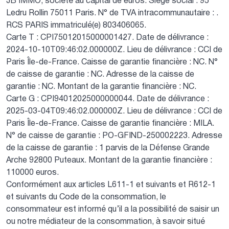
JB IMMO, société au capital de euros.
Siège social : 95
Ledru Rollin 75011 Paris.
N° de TVA intracommunautaire : .
RCS PARIS immatriculé(e) 803406065.
Carte T : CPI75012015000001427.
Date de délivrance :
2024-10-10T09:46:02.000000Z.
Lieu de délivrance : CCI de
Paris Île-de-France.
Caisse de garantie financière : NC.
N°
de caisse de garantie : NC.
Adresse de la caisse de
garantie : NC.
Montant de la garantie financière : NC.
Carte G : CPI94012025000000044.
Date de délivrance :
2025-03-04T09:46:02.000000Z.
Lieu de délivrance : CCI de
Paris Île-de-France.
Caisse de garantie financière : MILA.
N° de caisse de garantie : PO-GFIND-250002223.
Adresse
de la caisse de garantie : 1 parvis de la Défense Grande
Arche 92800 Puteaux.
Montant de la garantie financière :
110000 euros.
Conformément aux articles L611-1 et suivants et R612-1
et suivants du Code de la consommation, le
consommateur est informé qu’il a la possibilité de saisir un
ou notre médiateur de la consommation, à savoir situé